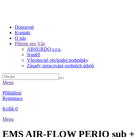
Dopravné
Kontakt
O nás
Píšeme pro Vás
ABSURDO s.r.o.
Soutěž
Všeobecné obchodní podmínky
Zásady zpracování osobních údajů
Menu
Přihlášení
Registrace
Košík
0
Menu
EMS AIR-FLOW PERIO sub +