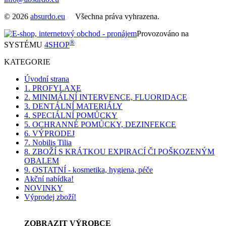
© 2026
absurdo.eu
Všechna práva vyhrazena.
Provozováno na
®
SYSTÉMU
4SHOP
KATEGORIE
Úvodní strana
1. PROFYLAXE
2. MINIMÁLNÍ INTERVENCE, FLUORIDACE
3. DENTÁLNÍ MATERIÁLY
4. SPECIÁLNÍ POMŮCKY
5. OCHRANNÉ POMŮCKY, DEZINFEKCE
6. VÝPRODEJ
7. Nobilis Tilia
8. ZBOŽÍ S KRÁTKOU EXPIRACÍ ČI POŠKOZENÝM
OBALEM
9. OSTATNÍ - kosmetika, hygiena, péče
Akční nabídka!
NOVINKY
Výprodej zboží!
ZOBRAZIT VÝROBCE