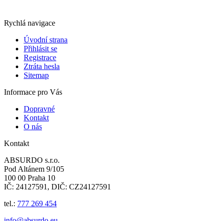
Rychlá navigace
Úvodní strana
Přihlásit se
Registrace
Ztráta hesla
Sitemap
Informace pro Vás
Dopravné
Kontakt
O nás
Kontakt
ABSURDO s.r.o.
Pod Altánem 9/105
100 00 Praha 10
IČ: 24127591, DIČ: CZ24127591
tel.:
777 269 454
info@absurdo.eu