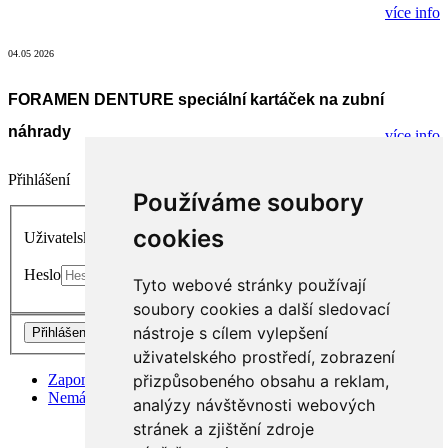
více info
04.05 2026
FORAMEN DENTURE speciální kartáček na zubní
náhrady
více info
Přihlášení
Používáme soubory
cookies
Uživatelské jméno
Heslo
Tyto webové stránky používají
soubory cookies a další sledovací
nástroje s cílem vylepšení
Přihlášení
uživatelského prostředí, zobrazení
Zapomněli jste heslo?
přizpůsobeného obsahu a reklam,
Nemáte účet? Vytvořte si ho zde.
analýzy návštěvnosti webových
stránek a zjištění zdroje