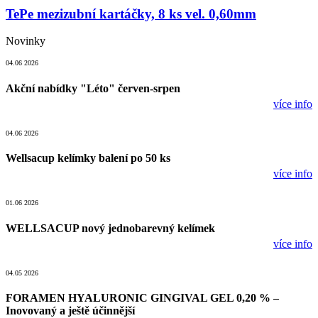
TePe mezizubní kartáčky, 8 ks vel. 0,60mm
Novinky
04.06 2026
Akční nabídky "Léto" červen-srpen
více info
04.06 2026
Wellsacup kelímky balení po 50 ks
více info
01.06 2026
WELLSACUP nový jednobarevný kelímek
více info
04.05 2026
FORAMEN HYALURONIC GINGIVAL GEL 0,20 % –
Inovovaný a ještě účinnější