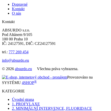
Dopravné
Kontakt
O nás
Kontakt
ABSURDO s.r.o.
Pod Altánem 9/105
100 00 Praha 10
IČ: 24127591, DIČ: CZ24127591
tel.:
777 269 454
info@absurdo.eu
© 2026
absurdo.eu
Všechna práva vyhrazena.
Provozováno na
®
SYSTÉMU
4SHOP
KATEGORIE
Úvodní strana
1. PROFYLAXE
2. MINIMÁLNÍ INTERVENCE, FLUORIDACE