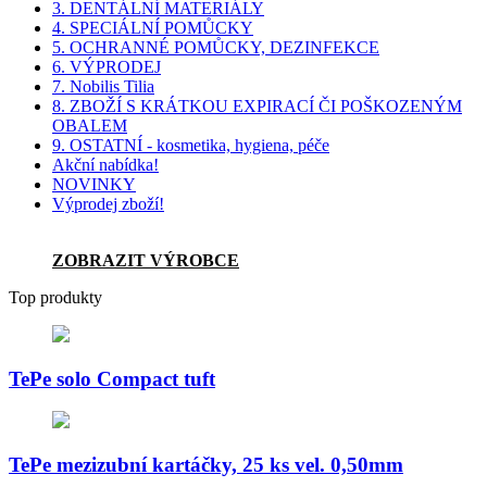
3. DENTÁLNÍ MATERIÁLY
4. SPECIÁLNÍ POMŮCKY
5. OCHRANNÉ POMŮCKY, DEZINFEKCE
6. VÝPRODEJ
7. Nobilis Tilia
8. ZBOŽÍ S KRÁTKOU EXPIRACÍ ČI POŠKOZENÝM
OBALEM
9. OSTATNÍ - kosmetika, hygiena, péče
Akční nabídka!
NOVINKY
Výprodej zboží!
ZOBRAZIT VÝROBCE
Top produkty
TePe solo Compact tuft
TePe mezizubní kartáčky, 25 ks vel. 0,50mm