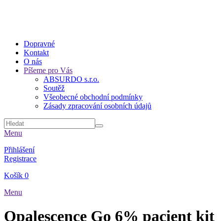
Dopravné
Kontakt
O nás
Píšeme pro Vás
ABSURDO s.r.o.
Soutěž
Všeobecné obchodní podmínky
Zásady zpracování osobních údajů
Menu
Přihlášení
Registrace
Košík
0
Menu
Opalescence Go 6% pacient kit