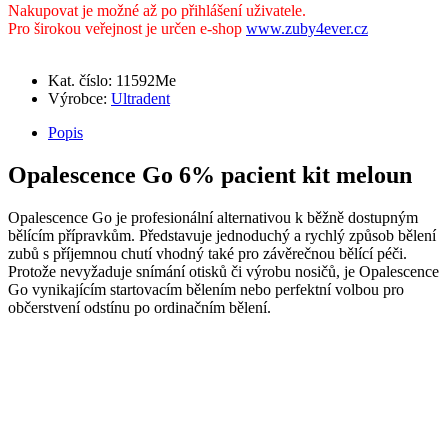
Nakupovat je možné až po přihlášení uživatele.
Pro širokou veřejnost je určen e-shop
www.zuby4ever.cz
Kat. číslo: 11592Me
Výrobce:
Ultradent
Popis
Opalescence Go 6% pacient kit meloun
Opalescence Go je profesionální alternativou k běžně dostupným
bělícím přípravkům. Představuje jednoduchý a rychlý způsob bělení
zubů s příjemnou chutí vhodný také pro závěrečnou bělící péči.
Protože nevyžaduje snímání otisků či výrobu nosičů, je Opalescence
Go vynikajícím startovacím bělením nebo perfektní volbou pro
občerstvení odstínu po ordinačním bělení.