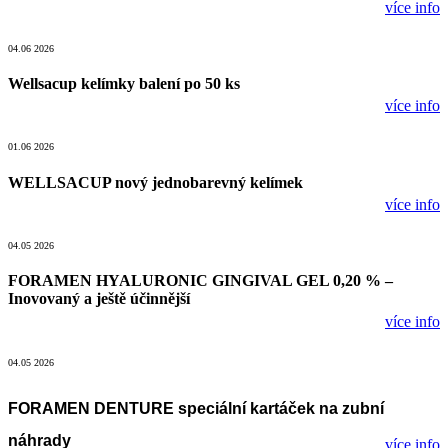
více info
04.06 2026
Wellsacup kelímky balení po 50 ks
více info
01.06 2026
WELLSACUP nový jednobarevný kelímek
více info
04.05 2026
FORAMEN HYALURONIC GINGIVAL GEL 0,20 % –
Inovovaný a ještě účinnější
více info
04.05 2026
FORAMEN DENTURE speciální kartáček na zubní
náhrady
více info