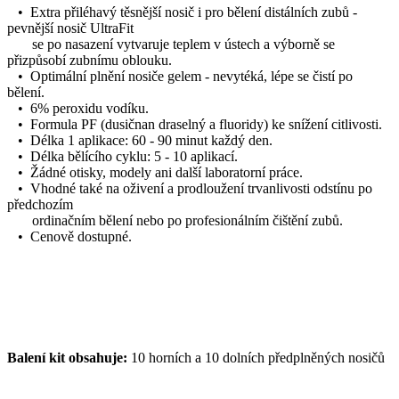
• Extra přiléhavý těsnější nosič i pro bělení distálních zubů -
pevnější nosič UltraFit
se po nasazení vytvaruje teplem v ústech a výborně se
přizpůsobí zubnímu oblouku.
• Optimální plnění nosiče gelem - nevytéká, lépe se čistí po
bělení.
• 6% peroxidu vodíku.
• Formula PF (dusičnan draselný a fluoridy) ke snížení citlivosti.
• Délka 1 aplikace: 60 - 90 minut každý den.
• Délka bělícího cyklu: 5 - 10 aplikací.
• Žádné otisky, modely ani další laboratorní práce.
• Vhodné také na oživení a prodloužení trvanlivosti odstínu po
předchozím
ordinačním bělení nebo po profesionálním čištění zubů.
• Cenově dostupné.
Balení kit obsahuje:
10 horních a 10 dolních předplněných nosičů